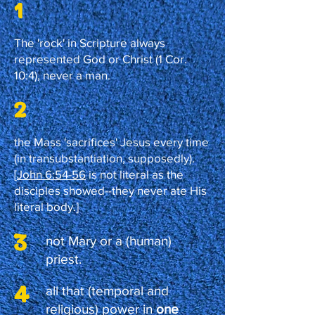
1
The 'rock' in Scripture always
represented God or Christ (1 Cor.
10:4), never a man.
2
the Mass 'sacrifices' Jesus every time
(in transubstantiation, supposedly).
[
John 6:54-56
is not literal as the
disciples showed--they never ate His
literal body.]
3
not Mary or a (human)
priest.
4
all that (temporal and
religious) power in
one