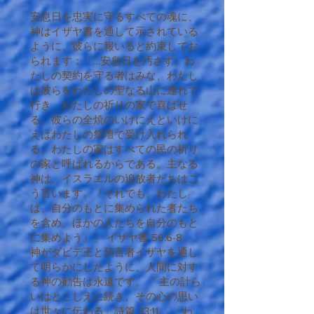
安息日を忠実に守るすべての魂に、
神はイザヤ書を通して示されている
ように、彼らに報いると約束してお
られます：「…安息日を汚さず、わ
たしの契約を守る者はみな、わたし
は彼らをわたしの聖なる山に連れて
行き、わたしの祈りの家で喜ばせ
る。彼らの全焼のいけにえといけに
えはわたしの祭壇で受け入れられ
る。わたしの家はすべての民の祈り
の家と呼ばれるからである。主なる
神は、イスラエルの追放者たちはこ
う言います。『それでも、わたし
は、自分のもとに集められた者たち
を含め、ほかの人たちを自分のもと
に集めよう』」 イザヤ書 56:6-8。
神がダビデ王と預言者イザヤを通し
て明らかにしたように、人間に対す
る神の勧告は永遠です。 「主の計ら
いはとこしえに続き、その心の思い
は世々に伝わる」詩篇 33:11。 「わ