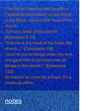
The line of Popes or their position
(“apostolic succession”) is not found
in the Bible. Jesus is the head of the
church:
“Christ is head of the church”
(Ephesians 5:23)
“And He is the head of the body, the
church....” (Colossians 1:18)
“And He put all things under His feet,
and gave Him to be head over all
things to the church,” (Ephesians
1:22)
So there’s no room for a Pope; it’s a
made-up office.
notes