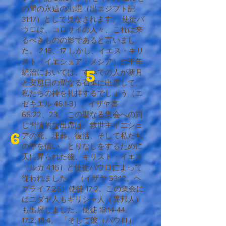
の間の永遠の出現（出エジプト記
31:17）として見なされます。 使徒パ
ウロは、コロサイの人々、これは来
るべきものの影であると言いまし
た。 2:16、17 しかし、イエス・キリ
スト（イエシュア・メシア）の千年
5
統治においては、すべての人が新月
と安息日の聖なる召集に出席して、
私たちの神を礼拝するでしょう（エ
ゼキエル 46:1-3）。イザヤ書
66:22、23。 この聖なる集会への同
じ習慣的な出席は、救世主イエシュ
6
アの死、埋葬、復活、そして私たち
の罪を償い、とりなしをするために
天に昇られた後、キリスト・イエス
（ルカ 4:16）と使徒パウロによって
従われました。 （イザヤ 53:12。ヘ
ブライ 7:25）使徒 17:2。この集会に
はユダヤ人もギリシャ人（異邦人）
も出席しました、使徒 13:14-44。
17:2; 18:4。 「そして彼（パウロ）