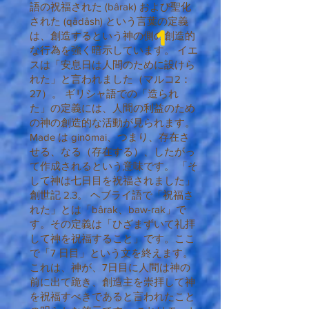
語の祝福された (bârak) および聖化
された (qâdâsh) という言葉の定義
1
は、創造するという神の側の創造的
な行為を強く暗示しています。 イエ
スは「安息日は人間のために設けら
れた」と言われました（マルコ2：
27）。 ギリシャ語での「造られ
た」の定義には、人間の利益のため
の神の創造的な活動が見られます。
Made は ginŏmai、つまり、存在さ
せる、なる（存在する）、したがっ
て作成されるという意味です。 「そ
して神は七日目を祝福されました」
創世記 2.3。 ヘブライ語で「祝福さ
れた」とは「bârak、baw-rak」で
す。その定義は「ひざまずいて礼拝
して神を祝福すること」です。ここ
で「7 日目」という文を終えます。
これは、神が、7日目に人間は神の
前に出て跪き、創造主を崇拝して神
を祝福すべきであると言われたこと