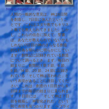
from gotquestions.org
人間の一般的な意見は、神は6日間
を創造し、7日目に休んだというこ
とです。これはユダヤ教でもキリス
ト教でも教えられてきました。しか
し、これらの信念に加えて、聖書
は、あなたが教えられていないかも
しれない7日目の神のさらなる創造
的な行為を明らかに明らかにしてい
ます。創世記に記録されている創造
について調べるとき、まず、毎日の
始まりに、創世記 1 章 3 節、6 節、
9 節、14 節、20 節、24 節に記録さ
れている「そして神は言われた」と
いう表現があることに注目してくだ
さい。これは、創造の 1 日目から 6
日目までの毎日の始まりに見られま
す。 7 日目には、「そして神は 7 日
目を祝福し、神聖化された」という
同じ表現も見つかります。 ヘブライ