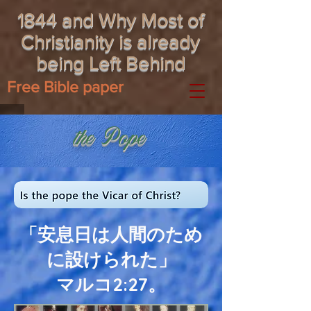
1844 and Why Most of
Christianity is already
being Left Behind
Free Bible paper
the Pope
「安息日は人間のため
に設けられた」
マルコ2:27。