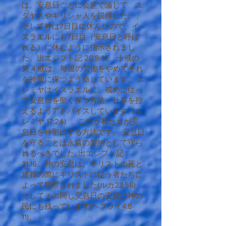
は、安息日ごとに会堂で論じて、ユ
ダヤ人やギリシャ人を説得した。」
そして神は7日目に休んだので、イ
スラエルにも7日目（安息日と呼ば
れる）に休むように指示されまし
た。出エジプト記 20:8-11。 十戒の
第 4 戒は、毎週の労働をやめてそれ
を神聖に保つよう命じています。 エ
レミヤはイスラエルに、戒めに従っ
て安息日を聖く保つ方法、仕事を控
えるようアドバイスしています（エ
レミヤ 17:24）。これが私たちが安
息日を神聖にする方法です。 安息日
を守ることは永遠の契約として守ら
れるべきでした, 出エジプト記
31:16。神の安息は、キリストの死と
埋葬の際にキリストに従う者たちに
よって観察されました(ルカ23:56)、
そしてその同じ安息日の安息は神の
民にも残っています(ヘブライ4:8-
11)。