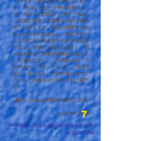
ているという観点から考えてくださ
い。 神は、あなたが神の契約に入
り、7日目（土曜日）に来て、聖な
る召集に出席して愛情を込めて神の
前にひざまずき、世界の基礎からあ
なたのために定められ、創造された
とおりに天と地を造られた神を礼拝
することを望んでおられます。 「耳
のある者は、御霊が諸教会に言うこ
とを聞きなさい。」黙示録 3:22、そ
れでもそうです、アーメン。 聖なる
日に、喜びをもって神の家に来てく
ださい！詩篇 122:1; 42:4 それは義で
す。
[翻訳にはGoogle翻訳を使用します]
7
James McCauley
from
https://www.gotquestions.org/vicar-
of-Christ.html