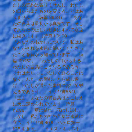
たしの契約は破りませんし、わたし
の口から出たものを変えることはあ
りません」（詩篇 89:34）、「あな
たの言葉は最初から真実です。そし
てあなたの正しい裁きはすべて永遠
に続きます」（詩篇 119:160）。
「あなたのあかしについて、私はあ
なたがそれを永遠に築いてくださっ
たことを昔から知っています。」詩
篇 119:152。 「わたしの口から出る
わたしの言葉はこうなるであろう。
それはわたしにむなしく返ることは
なく、わたしの望むことを成し遂
げ、わたしが送った事柄において栄
えるであろう。」イザヤ書55:11。
「主よ、あなたの御言葉はとこしえ
に天に定められています」詩篇
119:89。 「草は枯れ、花はしぼむ。
しかし、私たちの神の言葉は永遠に
立つ」イザヤ書 40.8。ペテロ第一
1:25 を参照。 「イエス・キリスト