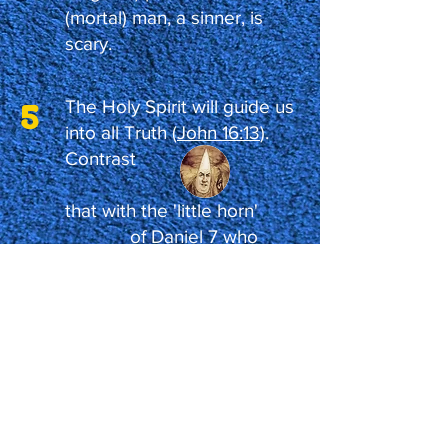
(mortal) man, a sinner, is
scary.
5
The Holy Spirit will guide us
into all Truth (
John 16:13
).
Contrast
that with the 'little horn'
of Daniel 7 who
"intends to change times
and law" (
v.25
)
and also Daniel 8 who
"casts the truth to the
ground", "shall make deceit
prosper under his hand",
and "magnified itself, even
up to the Prince of the host"