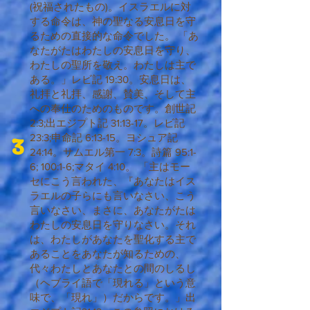
(祝福されたもの)。イスラエルに対
する命令は、神の聖なる安息日を守
るための直接的な命令でした。 「あ
なたがたはわたしの安息日を守り、
わたしの聖所を敬え。わたしは主で
ある。」レビ記 19:30。安息日は、
礼拝と礼拝、感謝、賛美、そして主
への奉仕のためのものです。創世記
2:3;出エジプト記 31:13-17。レビ記
3
23:3;申命記 6:13-15。ヨシュア記
24:14。サムエル第一 7:3。詩篇 95:1-
6; 100:1-6;マタイ 4:10。 「主はモー
セにこう言われた、『あなたはイス
ラエルの子らにも言いなさい、こう
言いなさい、まさに、あなたがたは
わたしの安息日を守りなさい。それ
は、わたしがあなたを聖化する主で
あることをあなたが知るための、
代々わたしとあなたとの間のしるし
（ヘブライ語で「現れる」という意
味で、「現れ」）だからです。」出