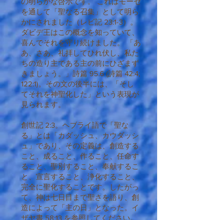
の明らかな啓示です。 これはモーセ
を通して「聖なる召集」として明ら
かにされました（レビ記 23:1-3）。
ダビデ王はこの概念を知っていて、
喜んでそれを守り続けました。 「あ
あ、さあ、礼拝してひれ伏し、私た
ちの造り主である主の前にひざまず
きましょう。」詩篇 95.6 (詩篇 42:4;
122:1)。その文の後半には、「そし
てそれを神聖化した」という表現が
見られます。
創世記 2:3。ヘブライ語で「聖な
る」とは「カダッシュ、カウダッシ
ュ」であり、その定義は、創造する
こと、成ること、作ること、任命す
ること、聖別すること、奉献するこ
と、宣言すること、浄化すること、
完全に聖化することです。したがっ
て、神は七日目まで聖さを語り、創
造によって「主の日」となった。イ
ザヤ書 58:13 を参照してください。