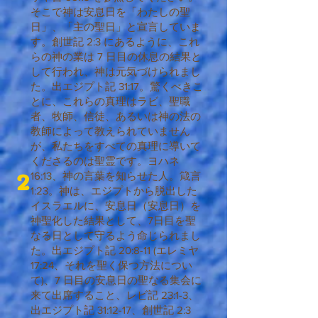
そこで神は安息日を「わたしの聖
日」、「主の聖日」と宣言していま
す。創世記 2:3 にあるように、これ
らの神の業は 7 日目の休息の結果と
して行われ、神は元気づけられまし
た。出エジプト記 31:17。驚くべきこ
とに、これらの真理はラビ、聖職
者、牧師、信徒、あるいは神の法の
教師によって教えられていません
が、私たちをすべての真理に導いて
くださるのは聖霊です。ヨハネ
2
16:13、神の言葉を知らせた人。箴言
1:23。神は、エジプトから脱出した
イスラエルに、安息日（安息日）を
神聖化した結果として、7日目を聖
なる日として守るよう命じられまし
た。出エジプト記 20:8-11 (エレミヤ
17:24、それを聖く保つ方法につい
て)、7 日目の安息日の聖なる集会に
来て出席すること、レビ記 23:1-3、
出エジプト記 31:12-17、創世記 2:3