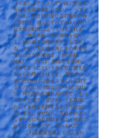
（イエシュア・メシア）は、昨日も
今日も永遠に変わらない」、ヘブラ
イ13:8。 安息日の聖なる召集中の神
の崇拝は、地上のすべての人に向け
た天使の勧告によって与えられま
す。「神を畏れ、神に栄光を帰せ
よ。神の裁きの時が来たからであ
る。そして天と地と海と水の泉を造
られた方を崇拝せよ」（黙示録
14:6,7）。これは、創造主を崇拝し
に来るようにという全人類に対する
天からの呼びかけです。 契約では、
その呼びかけは全イスラエルに対す
るものでした（出エジプト記 31:17）
が、神の恵みと憐れみの中で、すべ
ての人が来て、霊においても真理に
おいても神を礼拝するよう呼びかけ
ています。なぜなら、父はそのよう
な者たちに神を崇拝するよう求めて
おられるからです。ヨハネ 4:22-
24。 これは聖書を通して与えられ