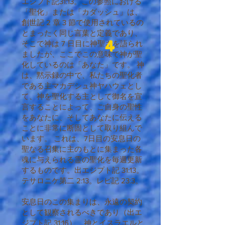
エジプト記31:13。この参照における
「聖化」または「カダッシュ」は、
創世記 2 章 3 節で使用されているの
とまったく同じ言葉と定義であり、
4
そこで神は 7 日目に神聖さを語られ
ましたが、ここでこの意味で神が聖
化しているのは「あなた」です。 神
は、黙示録の中で、私たちの聖化者
である主マカデシュ神ヤハウェとし
て、神を聖化する主として御名を宣
言することによって、ご自身の聖性
をあなたに、そしてあなたに伝える
ことに非常に断固として取り組んで
います。 これは、7日目の安息日の
聖なる召集に主のもとに集まった各
魂に与えられる霊の聖化を毎週更新
するものです。出エジプト記 31:13。
テサロニケ第二 2:13。レビ記 23:3。
安息日のこの集まりは、永遠の契約
として観察されるべきであり（出エ
ジプト記 31:16）、神とイスラエルと